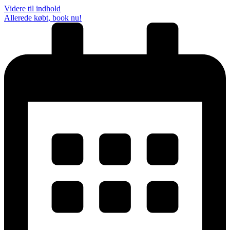
Videre til indhold
Allerede købt, book nu!