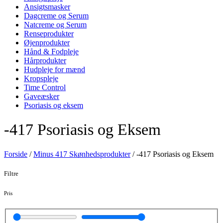
Ansigtsmasker
Dagcreme og Serum
Natcreme og Serum
Renseprodukter
Øjenprodukter
Hånd & Fodpleje
Hårprodukter
Hudpleje for mænd
Kropspleje
Time Control
Gaveæsker
Psoriasis og eksem
-417 Psoriasis og Eksem
Forside
/
Minus 417 Skønhedsprodukter
/
-417 Psoriasis og Eksem
Filtre
Pris