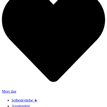
Mors dag
Solbeskyttelse ☀️
Ansigtspleje