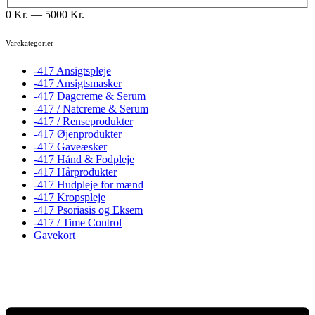
0
Kr.
—
5000
Kr.
Varekategorier
-417 Ansigtspleje
-417 Ansigtsmasker
-417 Dagcreme & Serum
-417 / Natcreme & Serum
-417 / Renseprodukter
-417 Øjenprodukter
-417 Gaveæsker
-417 Hånd & Fodpleje
-417 Hårprodukter
-417 Hudpleje for mænd
-417 Kropspleje
-417 Psoriasis og Eksem
-417 / Time Control
Gavekort