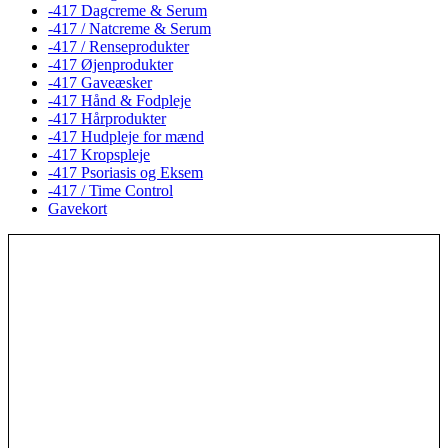
-417 Dagcreme & Serum
-417 / Natcreme & Serum
-417 / Renseprodukter
-417 Øjenprodukter
-417 Gaveæsker
-417 Hånd & Fodpleje
-417 Hårprodukter
-417 Hudpleje for mænd
-417 Kropspleje
-417 Psoriasis og Eksem
-417 / Time Control
Gavekort