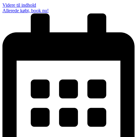
Videre til indhold
Allerede købt, book nu!