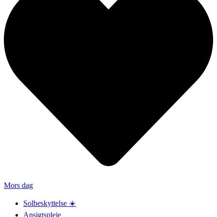
Mors dag
Solbeskyttelse ☀️
Ansigtspleje