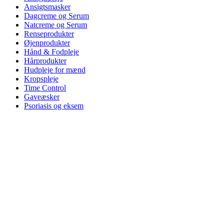
Ansigtsmasker
Dagcreme og Serum
Natcreme og Serum
Renseprodukter
Øjenprodukter
Hånd & Fodpleje
Hårprodukter
Hudpleje for mænd
Kropspleje
Time Control
Gaveæsker
Psoriasis og eksem